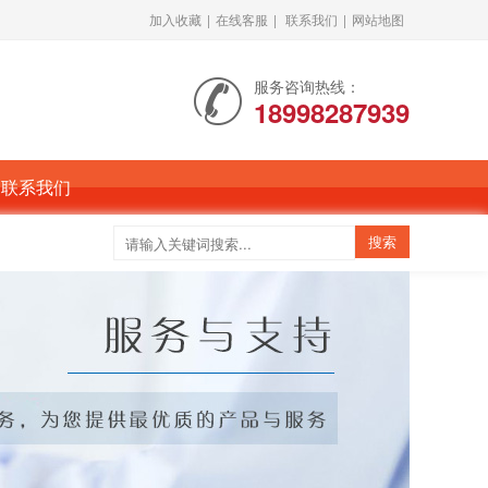
加入收藏
|
在线客服
|
联系我们
|
网站地图
服务咨询热线：
18998287939
联系我们