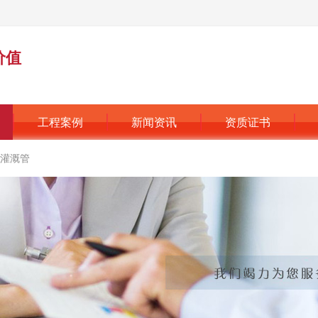
价值
工程案例
新闻资讯
资质证书
灌溉管