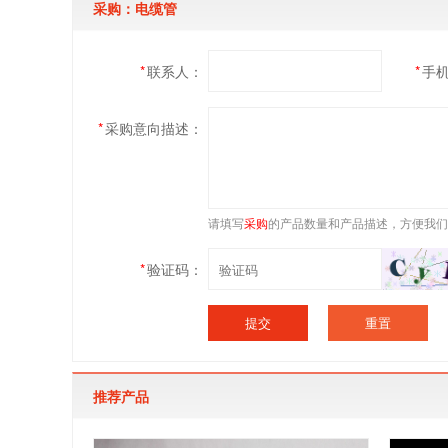
采购：电缆管
*
联系人：
*
手
*
采购意向描述：
请填写
采购
的产品数量和产品描述，方便我
*
验证码：
推荐产品