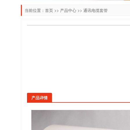
当前位置：
首页
>>
产品中心
>>
通讯电缆套管
产品详情