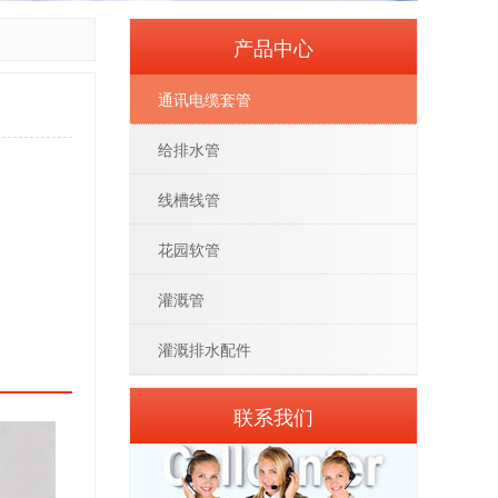
产品中心
通讯电缆套管
给排水管
线槽线管
花园软管
灌溉管
灌溉排水配件
联系我们