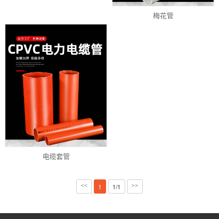
梅花管
电缆套管
<<
1
1/1
>>