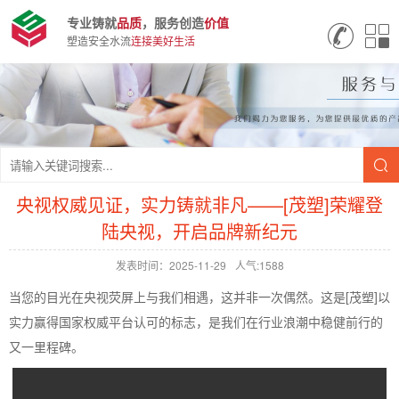
专业铸就
品质
，服务创造
价值
塑造安全水流
连接美好生活
央视权威见证，实力铸就非凡——[茂塑]荣耀登
陆央视，开启品牌新纪元
发表时间：2025-11-29
人气:1588
当您的目光在央视荧屏上与我们相遇，这并非一次偶然。这是[茂塑]以
实力赢得国家权威平台认可的标志，是我们在行业浪潮中稳健前行的
又一里程碑。