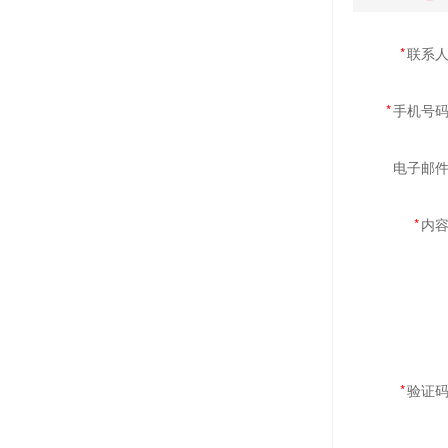
*
联系
*
手机号
电子邮
*
内
*
验证